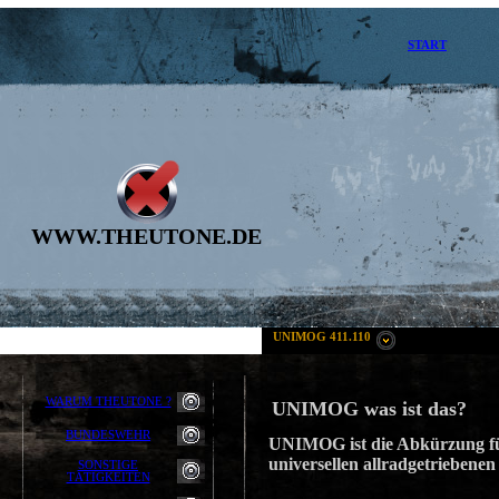
START
WWW.THEUTONE.DE
UNIMOG 411.110
WARUM THEUTONE ?
UNIMOG was ist das?
BUNDESWEHR
UNIMOG ist die Abkürzung fü
universellen allradgetriebenen
SONSTIGE
TÄTIGKEITEN