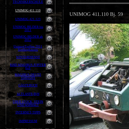
TECHNIKERSCHULE
UNIMOG 411.110
UNIMOG 411.110 Bj. 59
UNIMOG 421.123
UNIMOG BILDER bis
2011
UNIMOG BILDER ab
2012
UnimogTreffen 2011
Siedlinghausen
WINTERDIENST
KHD MAGIRUS JUPITER
6x6
MAGIRUS-DEUTZ
320D22FS
GÄSTEBUCH
ALTLASTE(R)N
ÜBER STOCK, STEIN
UND ASPHALT
INTERNET-TIPPS
IMPRESSUM